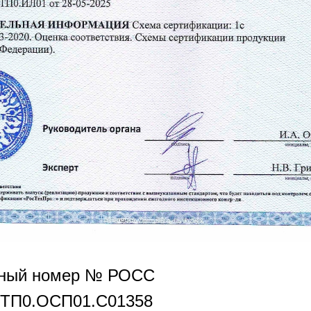
нный номер № РОСС
РТП0.OCП01.С01358