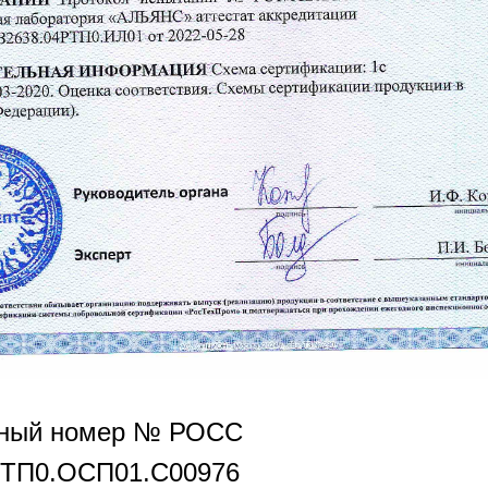
нный номер № РОСС
РТП0.OCП01.С00976