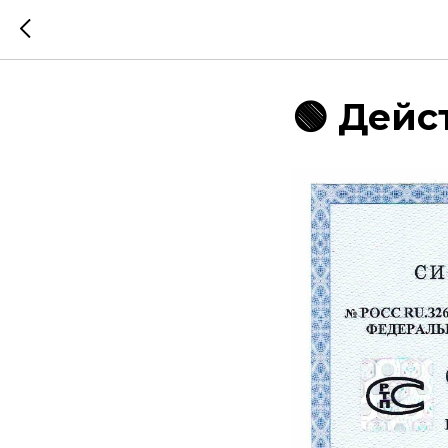
🟢 Дейст