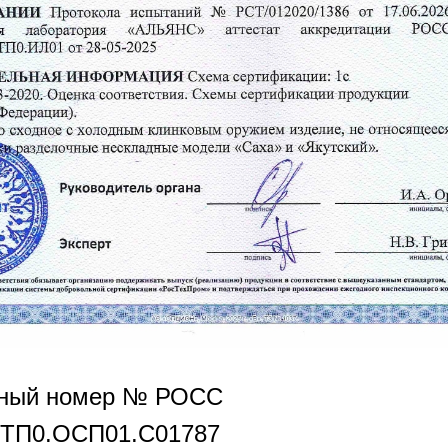
нный номер № РОСС
РТП0.OCП01.С01787