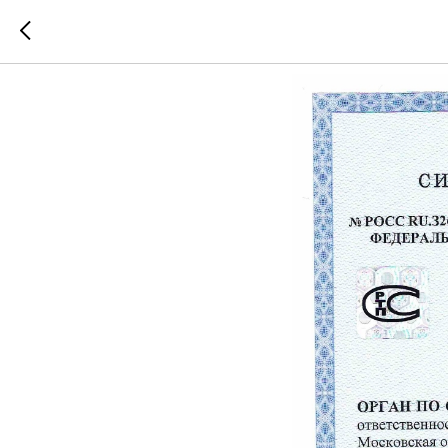
🟢 Дейст