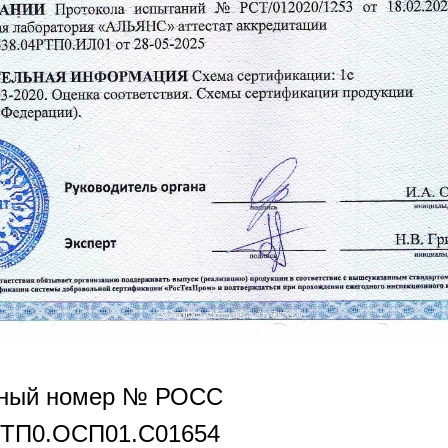
нный номер № РОСС
РТП0.OCП01.С01654