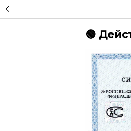
🟢 Дейст