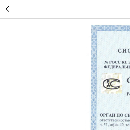
🟢 Дейс