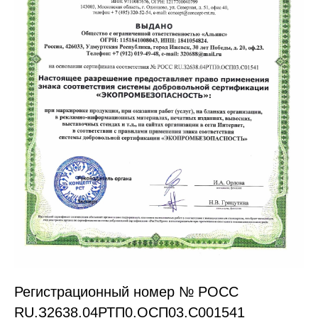
Регистрационный номер № РОСС
RU.З2638.04РТП0.OCП03.С001541