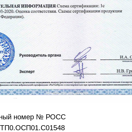
нный номер № РОСС
РТП0.OCП01.С01548