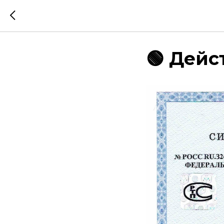
🟢 Дейст