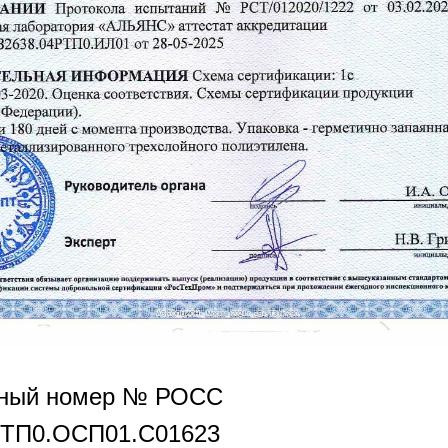
нный номер № РОСС
РТП0.OCП01.С01623