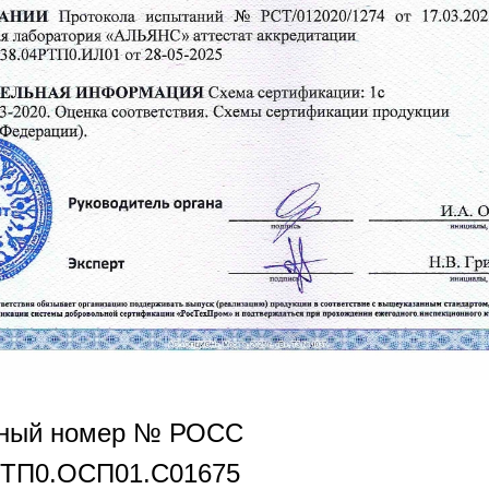
нный номер № РОСС
РТП0.OCП01.С01675