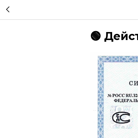
🟢 Дейст