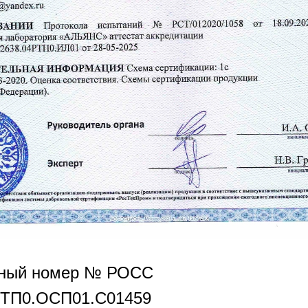
нный номер № РОСС
РТП0.OCП01.С01459