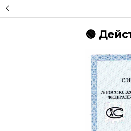
🟢 Дейст