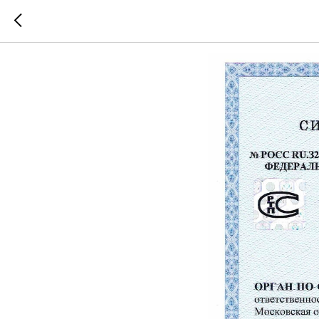
🟢 Дейст